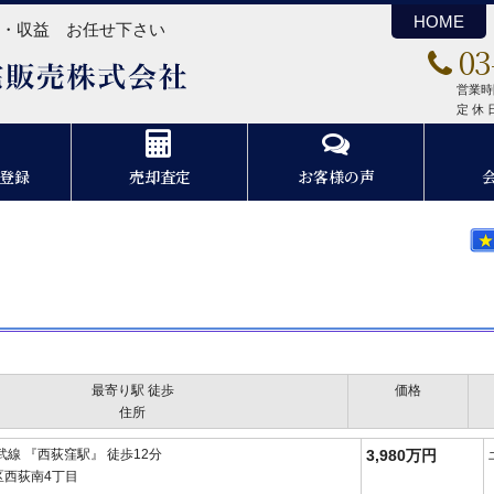
HOME
ン・収益 お任せ下さい
03
スリーエム住宅販売株式会社
営業時間
定 休
登録
売却査定
お客様の声
最寄り駅 徒歩
価格
住所
武線 『西荻窪駅』 徒歩12分
3,980万円
区西荻南4丁目