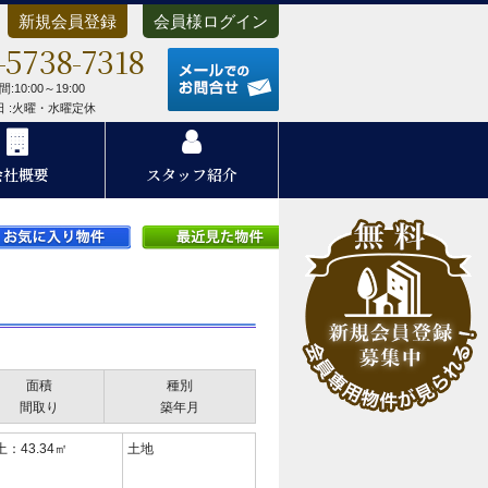
新規会員登録
会員様ログイン
-5738-7318
メールでのお問合せ
:10:00～19:00
 日 :火曜・水曜定休
会社概要
スタッフ紹介
面積
種別
間取り
築年月
土：43.34㎡
土地