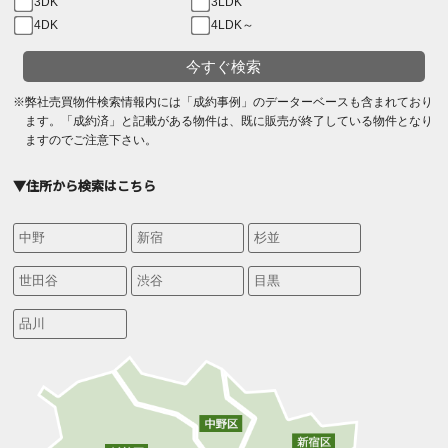
3DK
3LDK
4DK
4LDK～
今すぐ検索
※弊社売買物件検索情報内には「成約事例」のデーターベースも含まれており
ます。「成約済」と記載がある物件は、既に販売が終了している物件となり
ますのでご注意下さい。
▼住所から検索はこちら
中野
新宿
杉並
世田谷
渋谷
目黒
品川