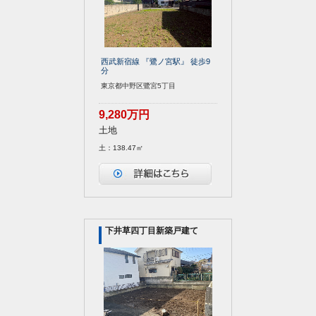
西武新宿線 『鷺ノ宮駅』 徒歩9
分
東京都中野区鷺宮5丁目
9,280万円
土地
土：138.47㎡
下井草四丁目新築戸建て