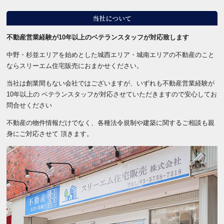
当社について
不動産営業経験が10年以上の
ベテランスタッフが対応致します
中野・杉並エリアを始めとした
城西エリア・城南エリアの不動産
のこと
ならスリーエム住宅販売に
おまかせください。
当社は創業間もない会社では
ございますが、いずれも
不動産営業経験が
10年以上の
ベテランスタッフが対応させて
いただきますので安心して
お
問合せください
不動産の物件情報だけでなく、
各種法令規制や建築に関する
ご相談も親
身にご対応させて
頂きます。