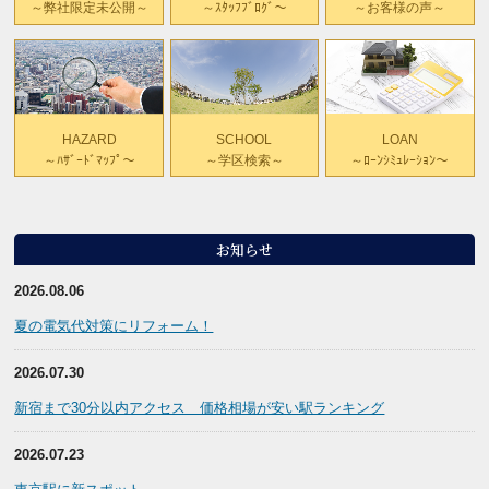
～お客様の声～
～弊社限定未公開～
～ｽﾀｯﾌﾌﾞﾛｸﾞ～
HAZARD
SCHOOL
LOAN
～ﾊｻﾞｰﾄﾞﾏｯﾌﾟ～
～学区検索～
～ﾛｰﾝｼﾐｭﾚｰｼｮﾝ～
お知らせ
2026.08.06
夏の電気代対策にリフォーム！
2026.07.30
新宿まで30分以内アクセス 価格相場が安い駅ランキング
2026.07.23