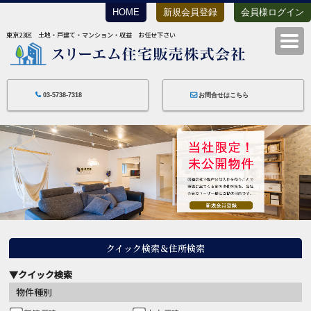
HOME
新規会員登録
会員様ログイン
東京23区 土地・戸建て・マンション・収益 お任せ下さい
スリーエム住宅
03-5738-7318
お問合せはこちら
クイック検索＆住所検索
▼クイック検索
物件種別