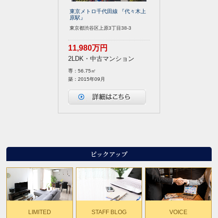
東京メトロ千代田線 『代々木上
原駅』
東京都渋谷区上原3丁目38-3
11,980万円
2LDK・中古マンション
専：56.75㎡
築：2015年09月
ピックアップ
VOICE
LIMITED
STAFF BLOG