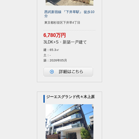
西武新宿線 『下井草駅』 徒歩10
分
東京都杉並区下井草4丁目
6,780万円
3LDK+S・新築一戸建て
建：65.3㎡
土：-
築：2026年05月
ジーエスグランド代々木上原