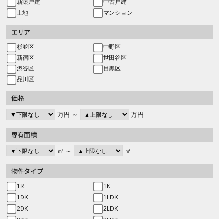
新築戸建
中古戸建
土地
マンション
エリア
杉並区
中野区
新宿区
世田谷区
渋谷区
目黒区
品川区
価格
万円 ～
万円
専有面積
㎡ ～
㎡
物件タイプ
1R
1K
1DK
1LDK
2DK
2LDK