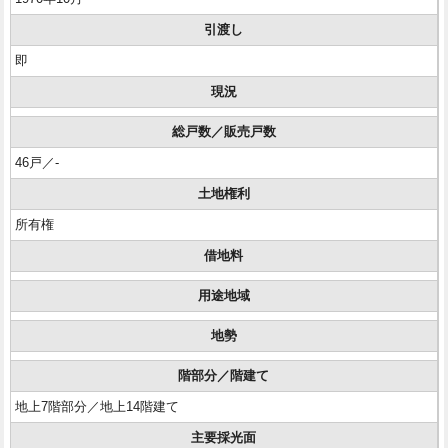
引渡し
即
現況
総戸数／販売戸数
46戸／-
土地権利
所有権
借地料
用途地域
地勢
階部分／階建て
地上7階部分／地上14階建て
主要採光面