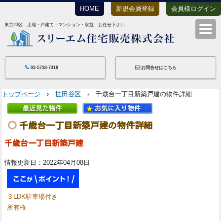
HOME
新規会員登録
会員様ログイン
東京23区 土地・戸建て・マンション・収益 お任せ下さい
スリーエム住宅
03-5738-7318
お問合せはこちら
トップページ
›
世田谷区
› 千歳台一丁目新築戸建の物件詳細
千歳台一丁目新築戸建の物件詳細
千歳台一丁目新築戸建
情報更新日：2022年04月08日
３LDK駐車場付き
所有権