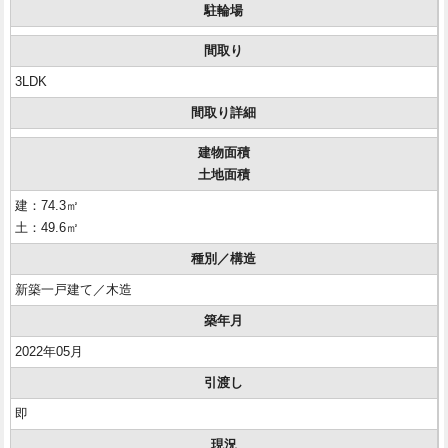
駐輪場
間取り
3LDK
間取り詳細
建物面積
土地面積
建：74.3㎡
土：49.6㎡
種別／構造
新築一戸建て／木造
築年月
2022年05月
引渡し
即
現況