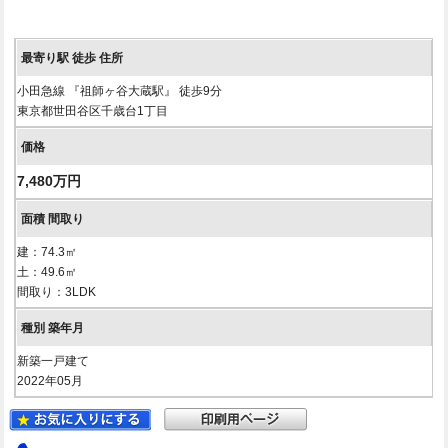
小田急線 『祖師ヶ谷大蔵駅』 徒歩9分
東京都世田谷区千歳台1丁目
7,480万円
建：74.3㎡
土：49.6㎡
間取り：3LDK
新築一戸建て
2022年05月