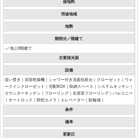
借地料
用途地域
地勢
階部分／階建て
-／地上8階建て
主要採光面
設備
追い焚き｜浴室乾燥機｜シャワー付き洗面化粧台｜クローゼット｜ウォ
ークインクローゼット｜宅配BOX｜収納スペース｜システムキッチン｜
カウンターキッチン｜フローリング｜全居室フローリング｜バルコニー
｜オートロック｜防犯カメラ｜エレベーター｜駐輪場｜
条件
備考
更新日