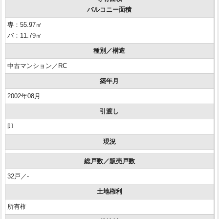
バルコニー面積
専：55.97㎡
バ：11.79㎡
種別／構造
中古マンション／RC
築年月
2002年08月
引渡し
即
現況
総戸数／販売戸数
32戸／-
土地権利
所有権