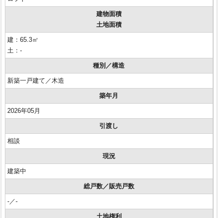
建物面積
土地面積
建：65.3㎡
土：-
種別／構造
新築一戸建て／木造
築年月
2026年05月
引渡し
相談
現況
建築中
総戸数／販売戸数
-／-
土地権利