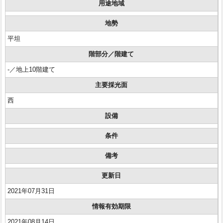
用途地域
地勢
平坦
階部分／階建て
-／地上10階建て
主要採光面
西
設備
条件
備考
更新日
2021年07月31日
情報有効期限
2021年08月14日