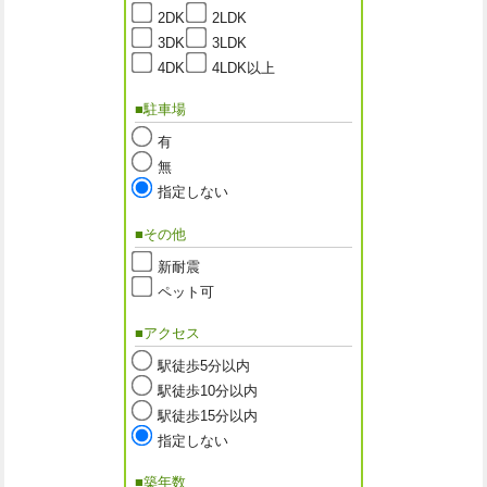
2DK
2LDK
3DK
3LDK
4DK
4LDK以上
■駐車場
有
無
指定しない
■その他
新耐震
ペット可
■アクセス
駅徒歩5分以内
駅徒歩10分以内
駅徒歩15分以内
指定しない
■築年数