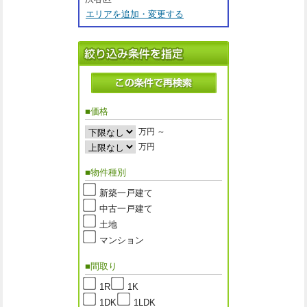
エリアを追加・変更する
■価格
万円 ～
万円
■物件種別
新築一戸建て
中古一戸建て
土地
マンション
■間取り
1R
1K
1DK
1LDK