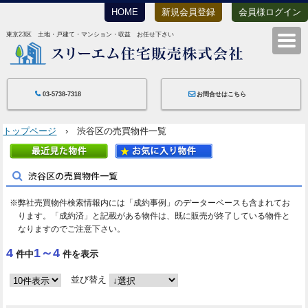
HOME
新規会員登録
会員様ログイン
東京23区 土地・戸建て・マンション・収益 お任せ下さい
スリーエム住宅
03-5738-7318
お問合せはこちら
トップページ
› 渋谷区の売買物件一覧
渋谷区の売買物件一覧
※弊社売買物件検索情報内には「成約事例」のデーターベースも含まれてお
ります。「成約済」と記載がある物件は、既に販売が終了している物件と
なりますのでご注意下さい。
4
1～4
件中
件を表示
並び替え