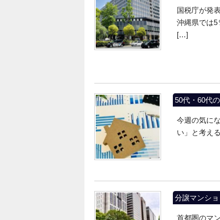
国税庁が発表
沖縄県では5
[…]
50代・60
今週の気に
い」と考える
分譲マンショ
首都圏のマ