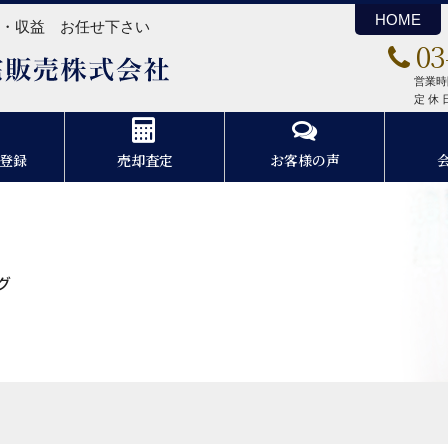
HOME
ン・収益 お任せ下さい
03
スリーエム住宅販売株式会社
営業時間
定 休
登録
売却査定
お客様の声
グ