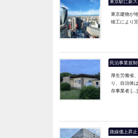
東京駅に新ス
東京建物が地
竣工により完成
民泊事業規制
厚生労働省、
り、自治体
存事業者 […]
路線価上昇止