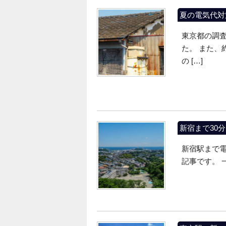
夏の電気代対
東京都の調査
た。 また、
の […]
新宿まで30
新宿駅まで電
記事です。 一