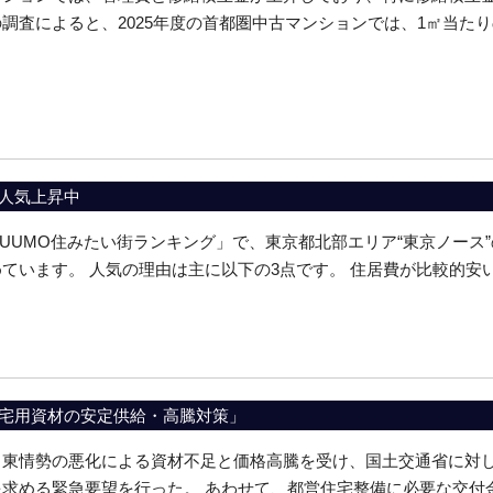
調査によると、2025年度の首都圏中古マンションでは、1㎡当たりの
人気上昇中
「SUUMO住みたい街ランキング」で、東京都北部エリア“東京ノー
ています。 人気の理由は主に以下の3点です。 住居費が比較的安い 都
宅用資材の安定供給・高騰対策」
中東情勢の悪化による資材不足と価格高騰を受け、国土交通省に対
を求める緊急要望を行った。 あわせて、都営住宅整備に必要な交付