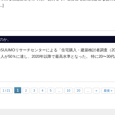
…]
のか。
SUUMOリサーチセンターによる「住宅購入・建築検討者調査（2
人が50％に達し、2020年以降で最高水準となった。 特に20〜30代
1
1 / 21
2
3
4
5
...
10
20
...
»
最後 »