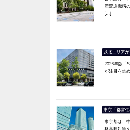
産流通機構の
[…]
城北エリアが
2026年版
が注目を集め
東京「都営住
東京都は、
格高騰対策