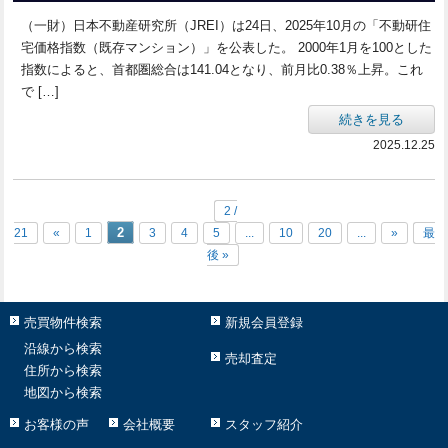
（一財）日本不動産研究所（JREI）は24日、2025年10月の「不動研住
宅価格指数（既存マンション）」を公表した。 2000年1月を100とした
指数によると、首都圏総合は141.04となり、前月比0.38％上昇。これ
で […]
続きを見る
2025.12.25
2 /
2
21
«
1
3
4
5
...
10
20
...
»
最
後 »
売買物件検索
新規会員登録
沿線から検索
売却査定
住所から検索
地図から検索
お客様の声
会社概要
スタッフ紹介