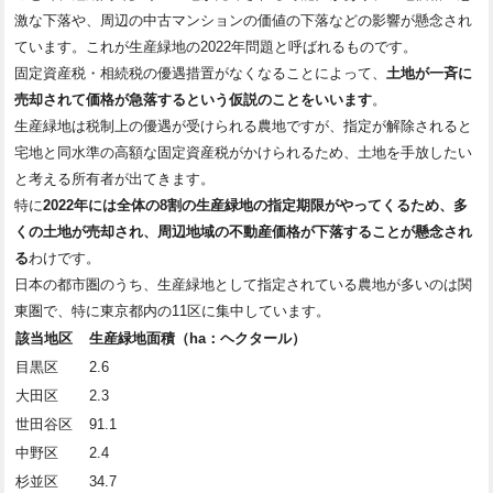
激な下落や、周辺の中古マンションの価値の下落などの影響が懸念され
ています。これが生産緑地の2022年問題と呼ばれるものです。
固定資産税・相続税の優遇措置がなくなることによって、
土地が一斉に
売却されて価格が急落するという仮説のことをいいます
。
生産緑地は税制上の優遇が受けられる農地ですが、指定が解除されると
宅地と同水準の高額な固定資産税がかけられるため、土地を手放したい
と考える所有者が出てきます。
特に
2022年には全体の8割の生産緑地の指定期限がやってくるため、多
くの土地が売却され、周辺地域の不動産価格が下落することが懸念され
る
わけです。
日本の都市圏のうち、生産緑地として指定されている農地が多いのは関
東圏で、特に東京都内の11区に集中しています。
該当地区
生産緑地面積（ha：ヘクタール）
目黒区
2.6
大田区
2.3
世田谷区
91.1
中野区
2.4
杉並区
34.7