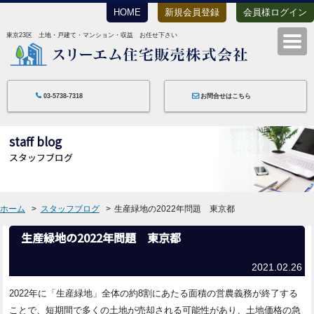
HOME
新規会員登録
会員様ログイン
東京23区 土地・戸建て・マンション・収益 お任せ下さい
スリーエム住宅
03-5738-7318
お問合せはこちら
staff blog
スタッフブログ
ホーム
スタッフブログ
生産緑地の2022年問題 東京都
生産緑地の2022年問題 東京都
2021.02.26
2022年に「生産緑地」全体の約8割にあたる面積の営農義務が終了する
ことで、短期間で多くの土地が売却される可能性があり、土地価格の急