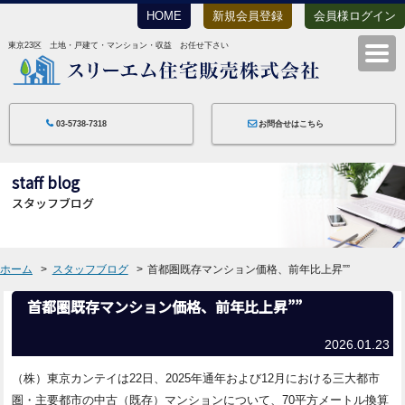
HOME
新規会員登録
会員様ログイン
東京23区 土地・戸建て・マンション・収益 お任せ下さい
スリーエム住宅
03-5738-7318
お問合せはこちら
staff blog
スタッフブログ
ホーム
スタッフブログ
首都圏既存マンション価格、前年比上昇””
首都圏既存マンション価格、前年比上昇””
2026.01.23
（株）東京カンテイは22日、2025年通年および12月における三大都市
圏・主要都市の中古（既存）マンションについて、70平方メートル換算