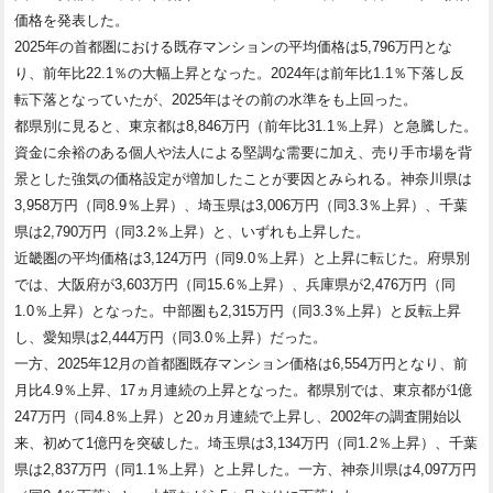
価格を発表した。
2025年の首都圏における既存マンションの平均価格は5,796万円とな
り、前年比22.1％の大幅上昇となった。2024年は前年比1.1％下落し反
転下落となっていたが、2025年はその前の水準をも上回った。
都県別に見ると、東京都は8,846万円（前年比31.1％上昇）と急騰した。
資金に余裕のある個人や法人による堅調な需要に加え、売り手市場を背
景とした強気の価格設定が増加したことが要因とみられる。神奈川県は
3,958万円（同8.9％上昇）、埼玉県は3,006万円（同3.3％上昇）、千葉
県は2,790万円（同3.2％上昇）と、いずれも上昇した。
近畿圏の平均価格は3,124万円（同9.0％上昇）と上昇に転じた。府県別
では、大阪府が3,603万円（同15.6％上昇）、兵庫県が2,476万円（同
1.0％上昇）となった。中部圏も2,315万円（同3.3％上昇）と反転上昇
し、愛知県は2,444万円（同3.0％上昇）だった。
一方、2025年12月の首都圏既存マンション価格は6,554万円となり、前
月比4.9％上昇、17ヵ月連続の上昇となった。都県別では、東京都が1億
247万円（同4.8％上昇）と20ヵ月連続で上昇し、2002年の調査開始以
来、初めて1億円を突破した。埼玉県は3,134万円（同1.2％上昇）、千葉
県は2,837万円（同1.1％上昇）と上昇した。一方、神奈川県は4,097万円