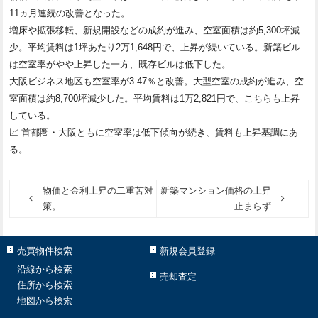
11ヵ月連続の改善となった。
増床や拡張移転、新規開設などの成約が進み、空室面積は約5,300坪減
少。平均賃料は1坪あたり2万1,648円で、上昇が続いている。新築ビル
は空室率がやや上昇した一方、既存ビルは低下した。
大阪ビジネス地区も空室率が3.47％と改善。大型空室の成約が進み、空
室面積は約8,700坪減少した。平均賃料は1万2,821円で、こちらも上昇
している。
📈 首都圏・大阪ともに空室率は低下傾向が続き、賃料も上昇基調にあ
る。
物価と金利上昇の二重苦対
新築マンション価格の上昇
策。
止まらず
売買物件検索
新規会員登録
沿線から検索
売却査定
住所から検索
地図から検索