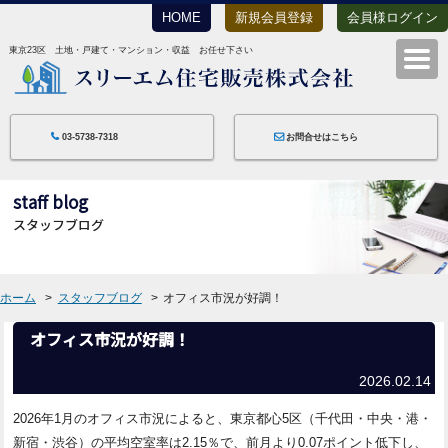
HOME
新規会員登録
会員様ログイン
東京23区 土地・戸建て・マンション・収益 お任せ下さい
スリーエム住宅
03-5738-7318
お問合せはこちら
staff blog
スタッフブログ
ホーム
スタッフブログ
オフィス市況が好調！
オフィス市況が好調！
2026.02.14
2026年1月のオフィス市況によると、東京都心5区（千代田・中央・港・
新宿・渋谷）の平均空室率は2.15％で、前月より0.07ポイント低下し、