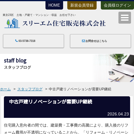
HOME
新規会員登録
会員様ログイン
東京23区 土地・戸建て・マンション・収益 お任せ下さい
スリーエム住宅
03-5738-7318
お問合せはこちら
staff blog
スタッフブログ
ホーム
スタッフブログ
中古戸建リノベーションが需要UP継続
中古戸建リノベーションが需要UP継続
2026.04.23
住宅購入意向者の間では、建築費・工事費の高騰により、購入後のリフ
ォーム費用が不透明になっていることから、「リフォーム・リノベーシ