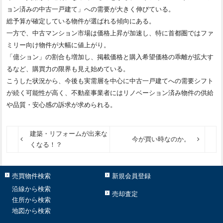
ョン済みの中古一戸建て」への需要が大きく伸びている。
総予算が確定している物件が選ばれる傾向にある。
一方で、中古マンション市場は価格上昇が加速し、特に首都圏ではファ
ミリー向け物件が大幅に値上がり。
「億ション」の割合も増加し、掲載価格と購入希望価格の乖離が拡大す
るなど、購買力の限界も見え始めている。
こうした状況から、今後も実需層を中心に中古一戸建てへの需要シフト
が続く可能性が高く、不動産事業者にはリノベーション済み物件の供給
や品質・安心感の訴求が求められる。
建築・リフォームが出来な
今が買い時なのか。
くなる！？
売買物件検索
新規会員登録
沿線から検索
売却査定
住所から検索
地図から検索