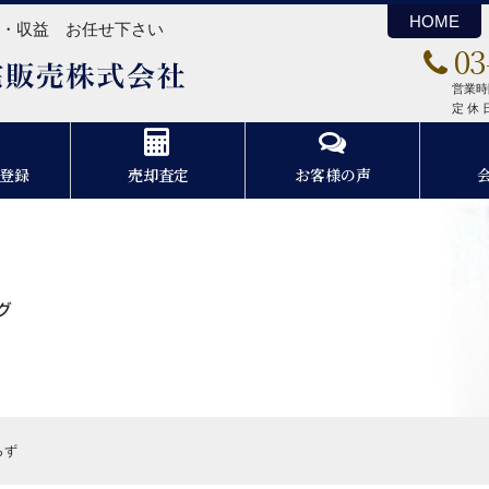
HOME
ン・収益 お任せ下さい
03
スリーエム住宅販売株式会社
営業時間
定 休
登録
売却査定
お客様の声
グ
らず