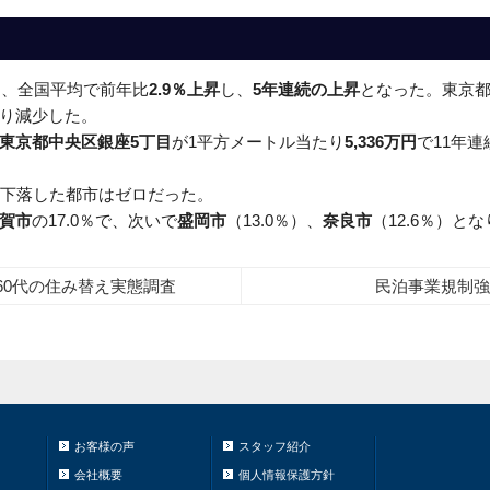
は、全国平均で前年比
2.9％上昇
し、
5年連続の上昇
となった。東京都
り減少した。
東京都中央区銀座5丁目
が1平方メートル当たり
5,336万円
で11年
、下落した都市はゼロだった。
賀市
の17.0％で、次いで
盛岡市
（13.0％）、
奈良市
（12.6％）と
・60代の住み替え実態調査
民泊事業規制強
お客様の声
スタッフ紹介
会社概要
個人情報保護方針