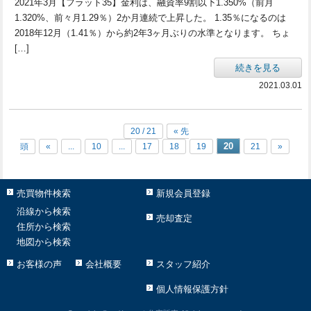
2021年3月【フラット35】金利は、融資率9割以下1.350%（前月
1.320%、前々月1.29％）2か月連続で上昇した。 1.35％になるのは
2018年12月（1.41％）から約2年3ヶ月ぶりの水準となります。 ちょ
[…]
続きを見る
2021.03.01
20 / 21
« 先
20
頭
«
...
10
...
17
18
19
21
»
売買物件検索
新規会員登録
沿線から検索
売却査定
住所から検索
地図から検索
お客様の声
会社概要
スタッフ紹介
個人情報保護方針