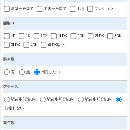
新築一戸建て
中古一戸建て
土地
マンション
間取り
1R
1K
1DK
1LDK
2DK
2LDK
3DK
3LDK
4DK
4LDK以上
駐車場
有
無
指定しない
アクセス
駅徒歩5分以内
駅徒歩10分以内
駅徒歩15分以内
指定しない
築年数