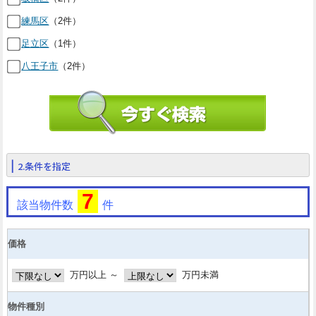
練馬区
（2件）
足立区
（1件）
八王子市
（2件）
2.条件を指定
7
該当物件数
件
価格
万円以上 ～
万円未満
物件種別