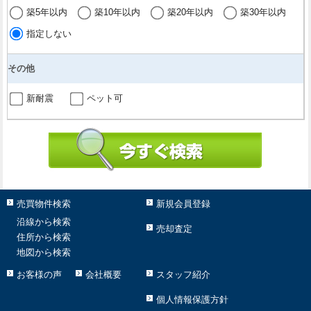
築5年以内
築10年以内
築20年以内
築30年以内
指定しない
その他
新耐震
ペット可
売買物件検索
新規会員登録
沿線から検索
売却査定
住所から検索
地図から検索
お客様の声
会社概要
スタッフ紹介
個人情報保護方針