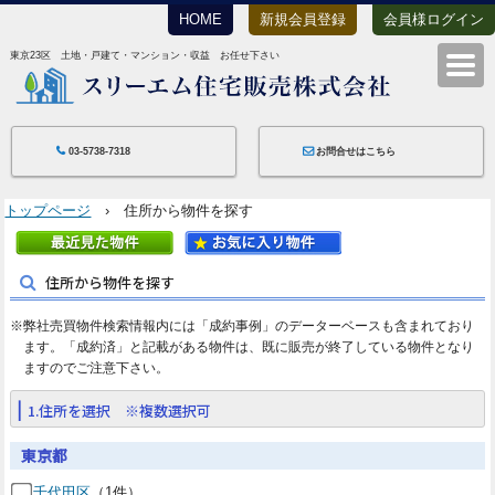
HOME
新規会員登録
会員様ログイン
東京23区 土地・戸建て・マンション・収益 お任せ下さい
スリーエム住宅
03-5738-7318
お問合せはこちら
トップページ
› 住所から物件を探す
住所から物件を探す
※弊社売買物件検索情報内には「成約事例」のデーターベースも含まれており
ます。「成約済」と記載がある物件は、既に販売が終了している物件となり
ますのでご注意下さい。
1.住所を選択 ※複数選択可
東京都
千代田区
（1件）