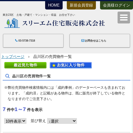
HOME
新規会員登録
会員様ログイン
東京23区 土地・戸建て・マンション・収益 お任せ下さい
スリーエム住宅
03-5738-7318
お問合せはこちら
トップページ
› 品川区の売買物件一覧
品川区の売買物件一覧
※弊社売買物件検索情報内には「成約事例」のデーターベースも含まれてお
ります。「成約済」と記載がある物件は、既に販売が終了している物件と
なりますのでご注意下さい。
7
1～7
件中
件を表示
並び替え