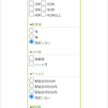
2DK
2LDK
3DK
3LDK
4DK
4LDK以上
■駐車場
有
無
指定しない
■その他
新耐震
ペット可
■アクセス
駅徒歩5分以内
駅徒歩10分以内
駅徒歩15分以内
指定しない
■築年数