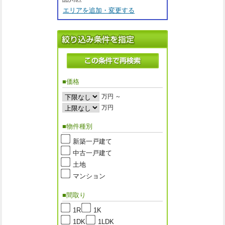
エリアを追加・変更する
■価格
万円 ～
万円
■物件種別
新築一戸建て
中古一戸建て
土地
マンション
■間取り
1R
1K
1DK
1LDK