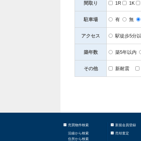
間取り
1R
1K
駐車場
有
無
アクセス
駅徒歩5分
築年数
築5年以内
その他
新耐震
売買物件検索
新規会員登録
沿線から検索
売却査定
住所から検索