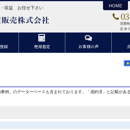
HOME
ン・収益 お任せ下さい
03
スリーエム住宅販売株式会社
営業時間
定 休
登録
売却査定
お客様の声
約事例」のデーターベースも含まれております。「成約済」と記載があ