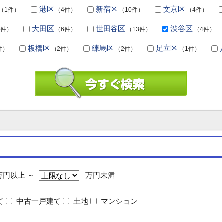
港区
新宿区
文京区
（1件）
（4件）
（10件）
（4件）
大田区
世田谷区
渋谷区
6件）
（6件）
（13件）
（4件）
板橋区
練馬区
足立区
件）
（2件）
（2件）
（1件）
円以上 ～
万円未満
て
中古一戸建て
土地
マンション