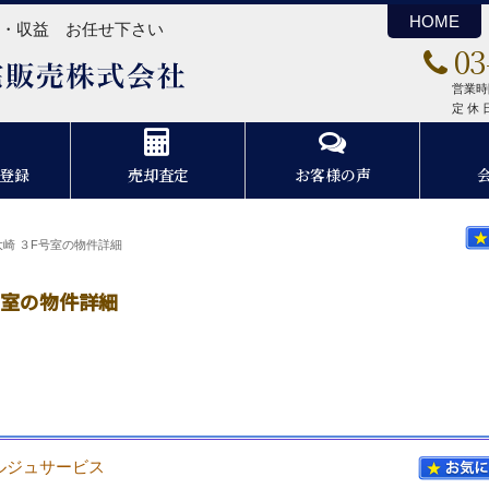
HOME
ン・収益 お任せ下さい
03
スリーエム住宅販売株式会社
営業時間
定 休
登録
売却査定
お客様の声
崎 ３F号室の物件詳細
号室の物件詳細
ルジュサービス