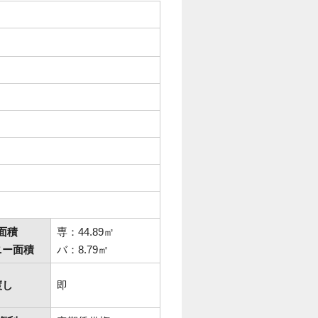
面積
専：44.89㎡
ニー面積
バ：8.79㎡
渡し
即