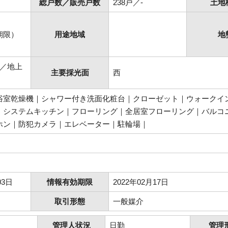
総戸数／販売戸数
238戸／-
土地
期限）
用途地域
地
分／地上
主要採光面
西
浴室乾燥機｜シャワー付き洗面化粧台｜クローゼット｜ウォークイン
｜システムキッチン｜フローリング｜全居室フローリング｜バルコ
ホン｜防犯カメラ｜エレベーター｜駐輪場｜
03日
情報有効期限
2022年02月17日
取引形態
一般媒介
管理人状況
日勤
管理