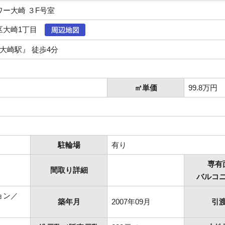
ー大崎 ３F号室
区大崎1丁目
『大崎駅』 徒歩4分
㎡単価
99.8万円
駐輪場
有り
専有
間取り詳細
バルコ
ョン／
築年月
2007年09月
引