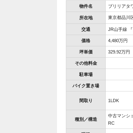
物件名
ブリリアタワ
東京都品川
所在地
交通
JR山手線 
価格
4,480万円
坪単価
329.92万円
その他料金
駐車場
バイク置き場
間取り
1LDK
中古マンシ
種別／構造
RC