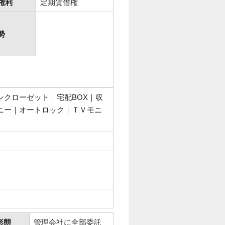
権利
定期賃借権
勢
クローゼット｜宅配BOX｜収
ニー｜オートロック｜ＴＶモニ
形態
管理会社に全部委託