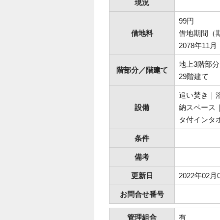
現況
99円
借地料
借地期間（
2078年11月
地上3階部
階部分／階建て
29階建て
追い焚き｜
設備
納スペース
タ付インタ
条件
備考
更新日
2022年02月
お問合せ番号
管理組合
有