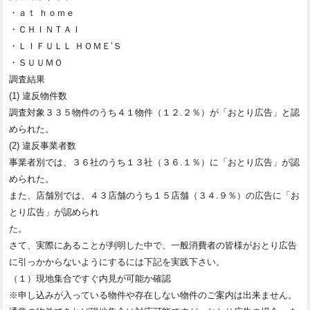
・ａｔ ｈｏｍｅ
・ＣＨＩＮＴＡＩ
・ＬＩＦＵＬＬ ＨＯＭＥ’Ｓ
・ＳＵＵＭＯ
調査結果
(1) 違反物件数
調査対象３３５物件のうち４１物件（１２.２％）が「おとり広告」と認
められた。
(2) 違反事業者数
事業者別では、３６社のうち１３社（３６.１％）に「おとり広告」が認
められた。
また、店舗別では、４３店舗のうち１５店舗（３４.９％）の広告に「お
とり広告」が認められ
た。
さて、実際にあることが判明した中で、一般消費者の皆様がおとり広告
に引っかからないようにするには下記を実践下さい。
（１）現地集合ですぐ内見が可能か確認
※申し込みが入っている物件や存在しない物件のご案内は出来ません。