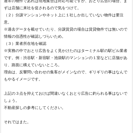
通常の物件であれば現地集合は対応可能ですが、おとり広告の場合、ま
ずは店舗に来社を促されるので気をつけて。
（２）分譲マンションやネット上に１社しか出していない物件は要注
意。
※過去データを載せていたり、分譲賃貸の場合は賃貸物件では無いので
情報の信憑性が確認しづらいため。
（３）業者所在地を確認
※実務の中でおとり広告をよく見かけたのはターミナル駅の駅ビル業者
です。例：渋谷駅・新宿駅・池袋駅のマンションの１室などに店舗があ
り、路面に構えていないところ。
理由は、反響問い合わせの集客がメインなので、ギリギリの事はなんで
もやるイメージです。
上記の３点を抑えておけば間違いなくおとり広告に釣られる事はないで
しょう。
不動産探しの参考にしてください。
それではまた。