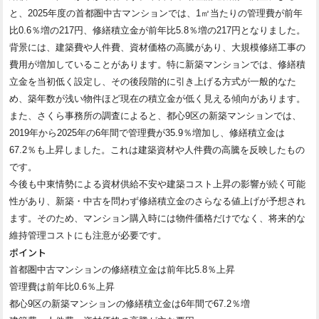
と、2025年度の首都圏中古マンションでは、1㎡当たりの管理費が前年
比0.6％増の217円、修繕積立金が前年比5.8％増の217円となりました。
背景には、建築費や人件費、資材価格の高騰があり、大規模修繕工事の
費用が増加していることがあります。特に新築マンションでは、修繕積
立金を当初低く設定し、その後段階的に引き上げる方式が一般的なた
め、築年数が浅い物件ほど現在の積立金が低く見える傾向があります。
また、さくら事務所の調査によると、都心9区の新築マンションでは、
2019年から2025年の6年間で管理費が35.9％増加し、修繕積立金は
67.2％も上昇しました。これは建築資材や人件費の高騰を反映したもの
です。
今後も中東情勢による資材供給不安や建築コスト上昇の影響が続く可能
性があり、新築・中古を問わず修繕積立金のさらなる値上げが予想され
ます。そのため、マンション購入時には物件価格だけでなく、将来的な
維持管理コストにも注意が必要です。
ポイント
首都圏中古マンションの修繕積立金は前年比5.8％上昇
管理費は前年比0.6％上昇
都心9区の新築マンションの修繕積立金は6年間で67.2％増